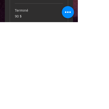
Terminé
90 dollars
90 $
canadiens
Voir l'ensemble de séances
Groupe inter - JEUNE
Vos enfants ont 10 ans et
plus et iels ont déjà de
l'expérience avec la danse