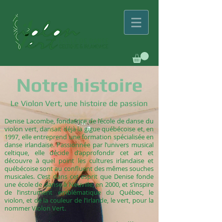
Notre histoire
Le Violon Vert, une histoire de passion
Denise Lacombe, fondatrice de l’école de danse du
violon vert, dansait déjà la gigue québécoise et, en
1997, elle entreprend une formation spécialisée en
danse irlandaise. Passionnée par l’univers musical
celtique, elle décide d’approfondir cet art et
découvre à quel point les cultures irlandaise et
québécoise sont au confluent des mêmes souches
musicales. C’est dans cet esprit que Denise fonde
une école de danse à Neuville, en 2000, et s’inspire
de l’instrument emblématique du Québec, le
violon, et de la couleur de l’Irlande, le vert, pour la
nommer Violon Vert.